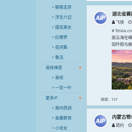
聊斋志异
湖北省襄
浮生六记
飞侠
国花美女
# feix
红楼梦
层云海在
田阡陌与蜿
花间集
鲁迅
易经禅意
易经
一花一叶
更多IP
阅读：157
滁州西涧
内蒙古鄂
金庸群侠
荷约
小龙女