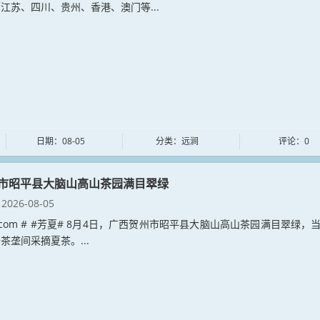
江苏、四川、贵州、香港、澳门等...
日期：08-05
分类：远涧
评论：0
市昭平县大脑山高山茶园满目翠绿
2026-08-05
xia.com # #芳夏# 8月4日，广西贺州市昭平县大脑山高山茶园满目翠绿，
茶垄间采摘夏茶。...