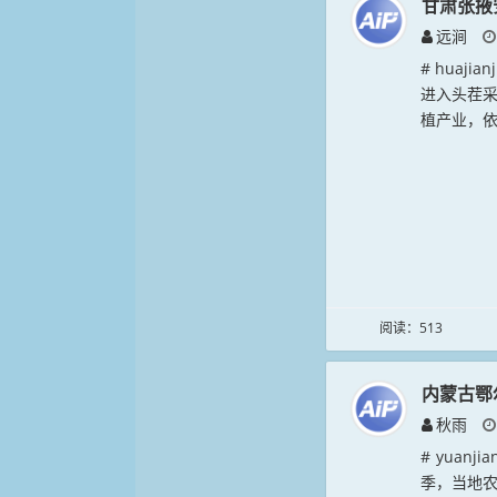
甘肃张掖
远涧
# huaj
进入头茬
植产业，依托
阅读：513
内蒙古鄂
秋雨
# yuan
季，当地