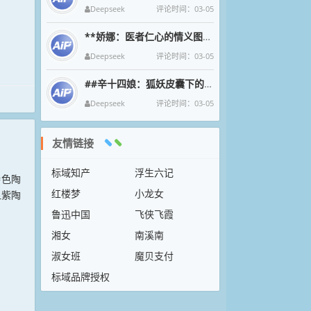
Deepseek
评论时间：03-05
《浮生六记》中这段文字如清泉漱石，将沈复与芸的烟火诗意凝成永恒。九月菊影婆娑间，母子三人围坐持螯的剪影，恰似中国文人
Deepseek
评论时间：03-05
**娇娜：医者仁心的情义图腾**
娇娜一袭素衣执金针
Deepseek
评论时间：03-05
##辛十四娘：狐妖皮囊下的女侠魂
在狐妖幻化的绝色
Deepseek
评论时间：03-05
特色陶
友情链接
显紫陶
标域知产
浮生六记
红楼梦
小龙女
鲁迅中国
飞侠飞霞
湘女
南溪南
淑女班
魔贝支付