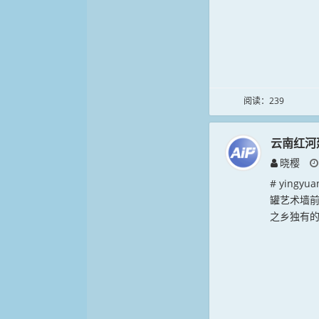
阅读：239
云南红河
晓樱
# ying
罐艺术墙
之乡独有的