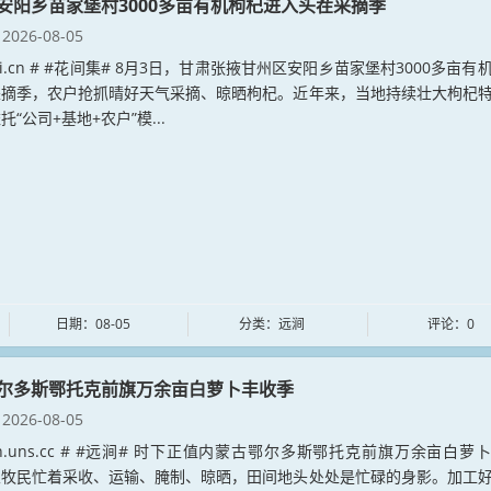
安阳乡苗家堡村3000多亩有机枸杞进入头茬采摘季
2026-08-05
ianji.cn # #花间集# 8月3日，甘肃张掖甘州区安阳乡苗家堡村3000多亩有
采摘季，农户抢抓晴好天气采摘、晾晒枸杞。近年来，当地持续壮大枸杞
“公司+基地+农户”模...
日期：08-05
分类：远涧
评论：0
尔多斯鄂托克前旗万余亩白萝卜丰收季
2026-08-05
jian.uns.cc # #远涧# 时下正值内蒙古鄂尔多斯鄂托克前旗万余亩白萝
农牧民忙着采收、运输、腌制、晾晒，田间地头处处是忙碌的身影。加工