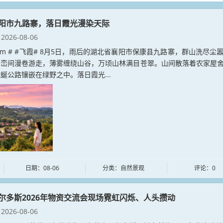
阳市九路寨，落日霞光漫染天际
2026-08-06
ia.com # #飞霞# 8月5日，雨后的湖北省襄阳市保康县九路寨，群山洗尽尘
峰峦间漫卷游走，薄雾缠绕山谷，万顷山林满目苍翠。山间散落着农家屋
蜒公路镶嵌在绿野之中。落日霞光...
日期：08-06
分类：自然景观
评论：0
尔多斯2026年物资交流会现场霓虹闪烁、人头攒动
2026-08-06