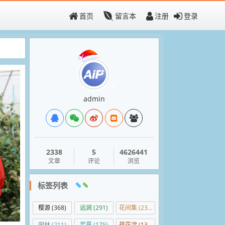
首页
留言本
注册
登录
admin
2338
5
4626441
文章
评论
浏览
标签列表
樱源
(368)
远涧
(291)
花间集
(236)
园林
(211)
芳夏
(175)
荷花淀
(138)