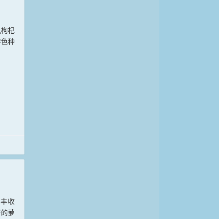
机枸杞
特色种
卜丰收
好的萝