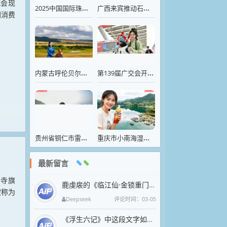
流会现
间消费
2025中国国际珠宝展在北京·中国国际展览中心开幕
广西来宾推动石斛灵芝中药材的传统种植与盆景观赏相融合
内蒙古呼伦贝尔，万顷麦田一片金黄
第139届广交会开幕迎客
贵州省铜仁市雷家坪生态茶园，茶农采摘春茶
重庆市小南海湿地自然保护区湖水碧如翡翠
仆寺旗
被称为
最新留言
鹿虔扆的《临江仙·金锁重门荒苑静》以凄婉笔触抒写亡国之痛，堪称五代词中沉郁悲怆的典范。上阕以“金锁”“荒苑”“绮窗”