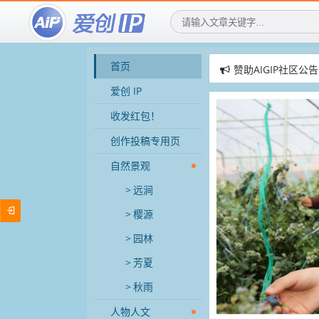
首页
赞助AIGIP社区公告
爱创IP社区，用AI
爱创 IP
爱创IP社区，招募
收发红包！
创作投稿专用页
自然景观
远涧
樱源
园林
芳夏
秋雨
人物人文