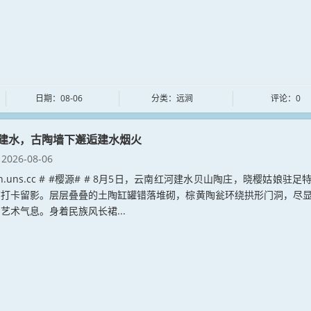
日期：08-06
分类：远涧
评论：0
建水，古陶墙下邂逅建水烟火
2026-08-06
yuan.uns.cc # #樱源# # 8月5日，云南红河建水贝山陶庄，晓樱姑娘驻足
前打卡留影。层层叠叠的土陶缸罐错落堆砌，棕黄陶瓮环绕拱形门洞，尽
艺术气息。身着民族风长裙...