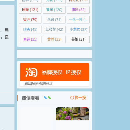
国花
(121)
鲁迅
(120)
浦玛
(82)
智匠
(79)
花联
(71)
一花一叶
(50)
聊斋
(45)
红楼梦
(42)
小龙女
(37)
嚣。层
舍，良
易经
(35)
黄蓉
(33)
芸娘
(31)
随便看看
换一换