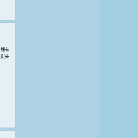
标域品牌授权
工程有
组街头