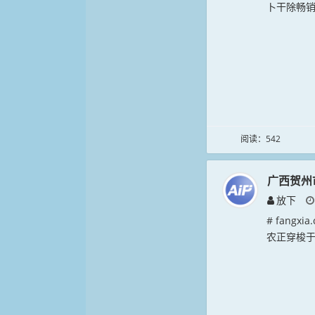
卜干除畅销
阅读：542
广西贺州
放下
# fang
农正穿梭于