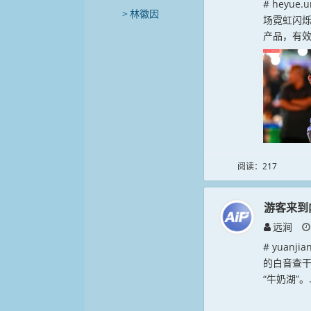
# heyu
林徽因
场霓虹闪
产品，有效
阅读：217
游客来到
远涧
# yuan
的白音查
“牛奶湖”。.