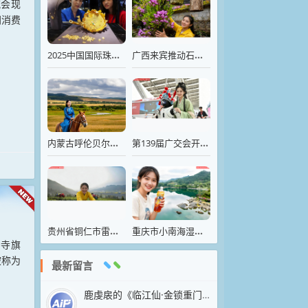
流会现
间消费
2025中国国际珠宝展在北京·中国国际展览中心开幕
广西来宾推动石斛灵芝中药材的传统种植与盆景观赏相融合
内蒙古呼伦贝尔，万顷麦田一片金黄
第139届广交会开幕迎客
贵州省铜仁市雷家坪生态茶园，茶农采摘春茶
重庆市小南海湿地自然保护区湖水碧如翡翠
仆寺旗
被称为
最新留言
鹿虔扆的《临江仙·金锁重门荒苑静》以凄婉笔触抒写亡国之痛，堪称五代词中沉郁悲怆的典范。上阕以“金锁”“荒苑”“绮窗”