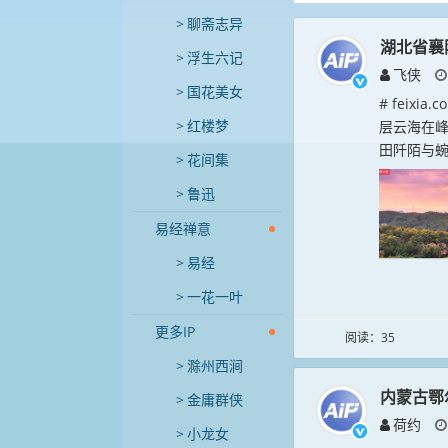
聊斋志异
湖北省襄
浮生六记
飞侠
国花美女
# feix
红楼梦
层云海在
田阡陌与蜿
花间集
鲁迅
易经禅意
易经
一花一叶
更多IP
阅读：35
滁州西涧
内蒙古鄂
金庸群侠
荷约
小龙女