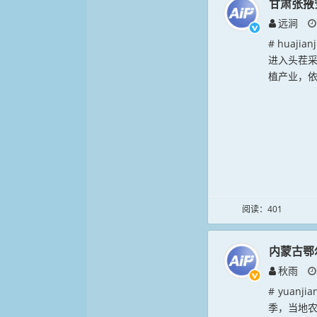
甘肃张掖
远涧
# huaj
进入头茬
植产业，依托
阅读：401
内蒙古鄂
秋雨
# yuan
季，当地