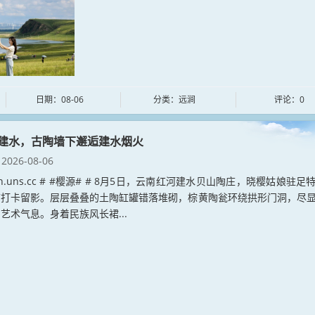
日期：08-06
分类：远涧
评论：0
建水，古陶墙下邂逅建水烟火
2026-08-06
yuan.uns.cc # #樱源# # 8月5日，云南红河建水贝山陶庄，晓樱姑娘驻足
前打卡留影。层层叠叠的土陶缸罐错落堆砌，棕黄陶瓮环绕拱形门洞，尽
艺术气息。身着民族风长裙...