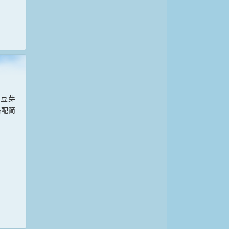
洞豆芽
搭配简