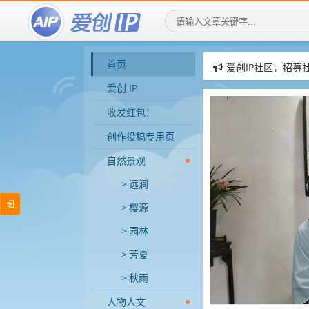
首页
爱创IP社区，招募
赞助AIGIP社区公告
爱创 IP
爱创IP社区，用AI
收发红包！
创作投稿专用页
自然景观
远涧
樱源
园林
芳夏
秋雨
人物人文