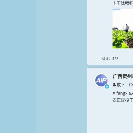
卜干除畅销
阅读：428
广西贺州
放下
# fang
农正穿梭于