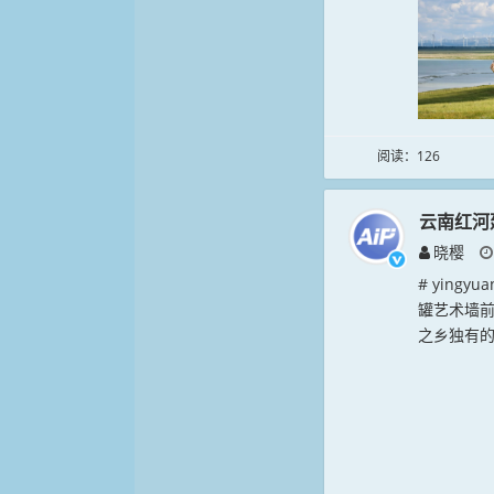
阅读：126
云南红河
晓樱
# ying
罐艺术墙
之乡独有的