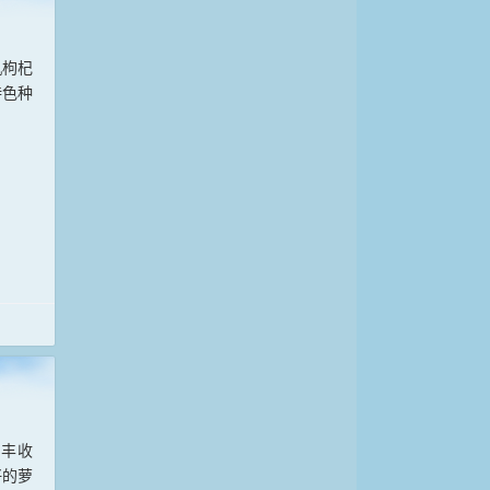
机枸杞
特色种
卜丰收
好的萝