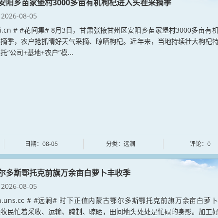
安阳乡苗家堡村3000多亩有机枸杞进入头茬采摘季
2026-08-05
ianji.cn # #花间集# 8月3日，甘肃张掖甘州区安阳乡苗家堡村3000多亩有
采摘季，农户抢抓晴好天气采摘、晾晒枸杞。近年来，当地持续壮大枸杞
“公司+基地+农户”模...
日期：08-05
分类：远涧
评论：0
尔多斯鄂托克前旗万余亩白萝卜丰收季
2026-08-05
jian.uns.cc # #远涧# 时下正值内蒙古鄂尔多斯鄂托克前旗万余亩白萝
农牧民忙着采收、运输、腌制、晾晒，田间地头处处是忙碌的身影。加工