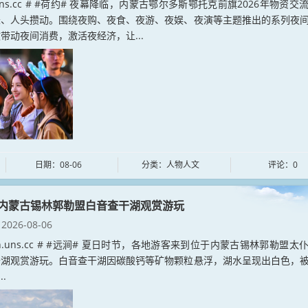
e.uns.cc # #荷约# 夜幕降临，内蒙古鄂尔多斯鄂托克前旗2026年物资交
烁、人头攒动。围绕夜购、夜食、夜游、夜娱、夜演等主题推出的系列夜
带动夜间消费，激活夜经济，让...
日期：08-06
分类：人物人文
评论：0
内蒙古锡林郭勒盟白音查干湖观赏游玩
2026-08-06
jian.uns.cc # #远涧# 夏日时节，各地游客来到位于内蒙古锡林郭勒盟太
干湖观赏游玩。白音查干湖因碳酸钙等矿物颗粒悬浮，湖水呈现出白色，
..