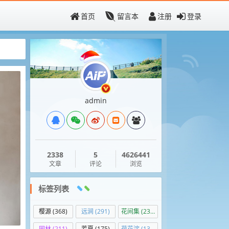
首页
留言本
注册
登录
admin
2338
5
4626441
文章
评论
浏览
标签列表
樱源
(368)
远涧
(291)
花间集
(236)
园林
(211)
芳夏
(175)
荷花淀
(138)