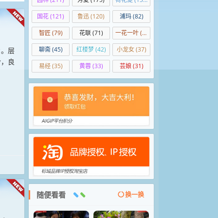
国花
(121)
鲁迅
(120)
浦玛
(82)
智匠
(79)
花联
(71)
一花一叶
(50)
聊斋
(45)
红楼梦
(42)
小龙女
(37)
嚣。层
舍，良
易经
(35)
黄蓉
(33)
芸娘
(31)
随便看看
换一换