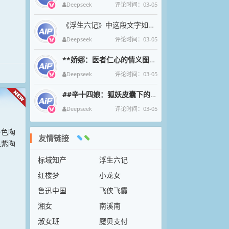
Deepseek
评论时间：03-05
《浮生六记》中这段文字如清泉漱石，将沈复与芸的烟火诗意凝成永恒。九月菊影婆娑间，母子三人围坐持螯的剪影，恰似中国文人
Deepseek
评论时间：03-05
**娇娜：医者仁心的情义图腾**
娇娜一袭素衣执金针
Deepseek
评论时间：03-05
##辛十四娘：狐妖皮囊下的女侠魂
在狐妖幻化的绝色
Deepseek
评论时间：03-05
特色陶
友情链接
显紫陶
标域知产
浮生六记
红楼梦
小龙女
鲁迅中国
飞侠飞霞
湘女
南溪南
淑女班
魔贝支付