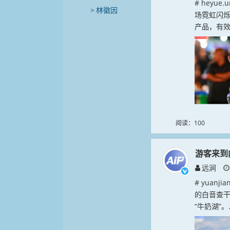
# heyu
林徽因
场霓虹闪
产品，有效
阅读：100
游客来到
远涧
# yuan
的白音查
“牛奶湖”。.