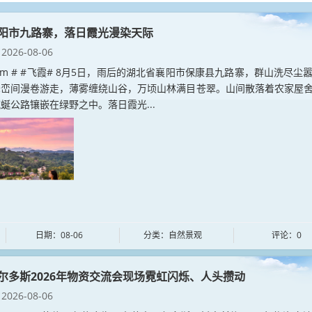
阳市九路寨，落日霞光漫染天际
2026-08-06
ia.com # #飞霞# 8月5日，雨后的湖北省襄阳市保康县九路寨，群山洗尽尘
峰峦间漫卷游走，薄雾缠绕山谷，万顷山林满目苍翠。山间散落着农家屋
蜒公路镶嵌在绿野之中。落日霞光...
日期：08-06
分类：自然景观
评论：0
尔多斯2026年物资交流会现场霓虹闪烁、人头攒动
2026-08-06